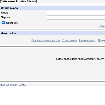
[
Сайт клана Russian Friends
]
Форма входа
Логин:
Пароль:
запомнить
Забыл
Меню сайта
Заявки на приём в клан
Устав клана
Состав клана
Форум
Гостям запрещено просматривать данную 
Полная версия сайта